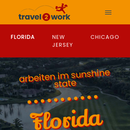
Skip
Menu
to
main
content
FLORIDA
NEW
CHICAGO
JERSEY
arbeiten i
m sunshine
state
Florida